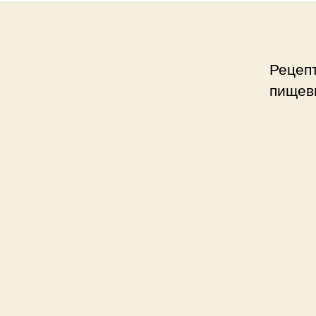
Рецеп
пищев