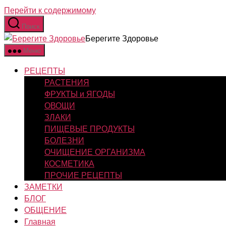
Перейти к содержимому
Поиск
Берегите Здоровье
Меню
РЕЦЕПТЫ
РАСТЕНИЯ
ФРУКТЫ и ЯГОДЫ
ОВОЩИ
ЗЛАКИ
ПИЩЕВЫЕ ПРОДУКТЫ
БОЛЕЗНИ
ОЧИЩЕНИЕ ОРГАНИЗМА
КОСМЕТИКА
ПРОЧИЕ РЕЦЕПТЫ
ЗАМЕТКИ
БЛОГ
ОБЩЕНИЕ
Главная