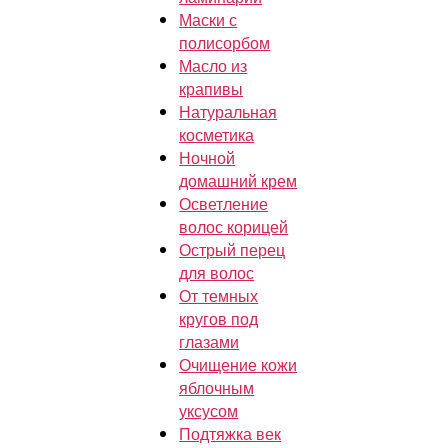
Маски с
полисорбом
Масло из
крапивы
Натуральная
косметика
Ночной
домашний крем
Осветление
волос корицей
Острый перец
для волос
От темных
кругов под
глазами
Очищение кожи
яблочным
уксусом
Подтяжка век