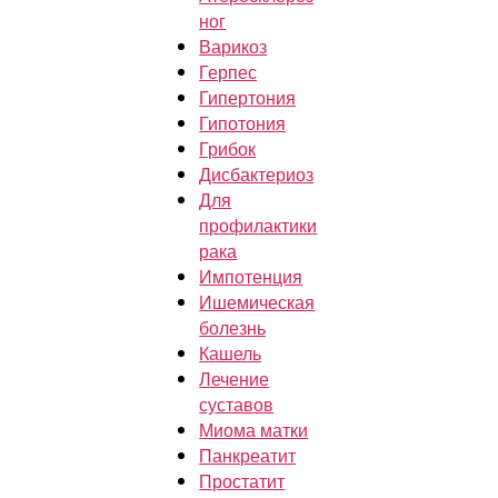
ног
Варикоз
Герпес
Гипертония
Гипотония
Грибок
Дисбактериоз
Для
профилактики
рака
Импотенция
Ишемическая
болезнь
Кашель
Лечение
суставов
Миома матки
Панкреатит
Простатит