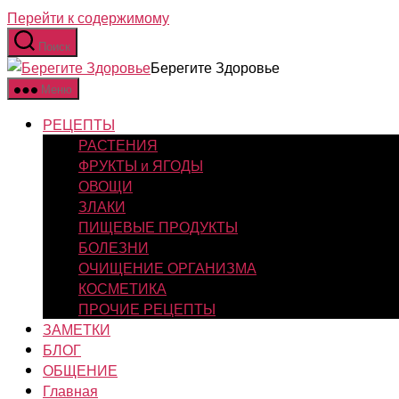
Перейти к содержимому
Поиск
Берегите Здоровье
Меню
РЕЦЕПТЫ
РАСТЕНИЯ
ФРУКТЫ и ЯГОДЫ
ОВОЩИ
ЗЛАКИ
ПИЩЕВЫЕ ПРОДУКТЫ
БОЛЕЗНИ
ОЧИЩЕНИЕ ОРГАНИЗМА
КОСМЕТИКА
ПРОЧИЕ РЕЦЕПТЫ
ЗАМЕТКИ
БЛОГ
ОБЩЕНИЕ
Главная