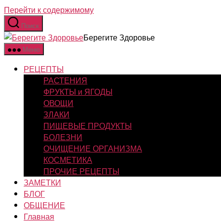
Перейти к содержимому
Поиск
Берегите Здоровье
Меню
РЕЦЕПТЫ
РАСТЕНИЯ
ФРУКТЫ и ЯГОДЫ
ОВОЩИ
ЗЛАКИ
ПИЩЕВЫЕ ПРОДУКТЫ
БОЛЕЗНИ
ОЧИЩЕНИЕ ОРГАНИЗМА
КОСМЕТИКА
ПРОЧИЕ РЕЦЕПТЫ
ЗАМЕТКИ
БЛОГ
ОБЩЕНИЕ
Главная