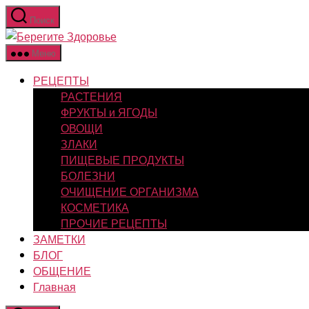
Перейти
Поиск
к
Берегите
содержимому
Здоровье
Меню
РЕЦЕПТЫ
РАСТЕНИЯ
ФРУКТЫ и ЯГОДЫ
ОВОЩИ
ЗЛАКИ
ПИЩЕВЫЕ ПРОДУКТЫ
БОЛЕЗНИ
ОЧИЩЕНИЕ ОРГАНИЗМА
КОСМЕТИКА
ПРОЧИЕ РЕЦЕПТЫ
ЗАМЕТКИ
БЛОГ
ОБЩЕНИЕ
Главная