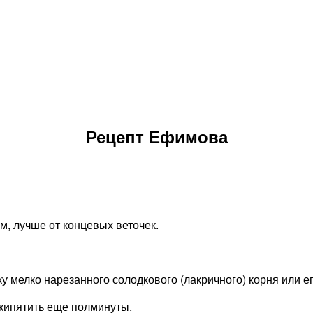
Рецепт Ефимова
см, лучше от концевых веточек.
ку мелко нарезанного солодкового (лакричного) корня или е
 кипятить еще полминуты.