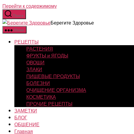
Перейти к содержимому
Поиск
Берегите Здоровье
Меню
РЕЦЕПТЫ
РАСТЕНИЯ
ФРУКТЫ и ЯГОДЫ
ОВОЩИ
ЗЛАКИ
ПИЩЕВЫЕ ПРОДУКТЫ
БОЛЕЗНИ
ОЧИЩЕНИЕ ОРГАНИЗМА
КОСМЕТИКА
ПРОЧИЕ РЕЦЕПТЫ
ЗАМЕТКИ
БЛОГ
ОБЩЕНИЕ
Главная