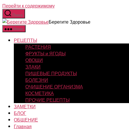
Перейти к содержимому
Поиск
Берегите Здоровье
Меню
РЕЦЕПТЫ
РАСТЕНИЯ
ФРУКТЫ и ЯГОДЫ
ОВОЩИ
ЗЛАКИ
ПИЩЕВЫЕ ПРОДУКТЫ
БОЛЕЗНИ
ОЧИЩЕНИЕ ОРГАНИЗМА
КОСМЕТИКА
ПРОЧИЕ РЕЦЕПТЫ
ЗАМЕТКИ
БЛОГ
ОБЩЕНИЕ
Главная