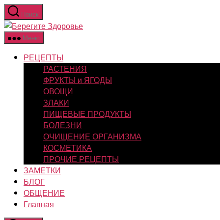
Перейти
Поиск
к
Берегите
содержимому
Здоровье
Меню
РЕЦЕПТЫ
РАСТЕНИЯ
ФРУКТЫ и ЯГОДЫ
ОВОЩИ
ЗЛАКИ
ПИЩЕВЫЕ ПРОДУКТЫ
БОЛЕЗНИ
ОЧИЩЕНИЕ ОРГАНИЗМА
КОСМЕТИКА
ПРОЧИЕ РЕЦЕПТЫ
ЗАМЕТКИ
БЛОГ
ОБЩЕНИЕ
Главная