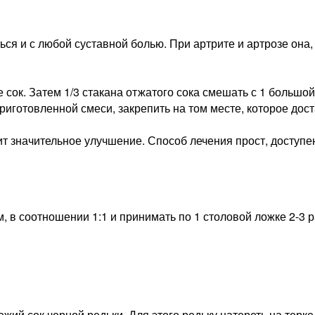
ься и с любой суставной болью. При артрите и артрозе она,
е сок. Затем 1/3 стакана отжатого сока смешать с 1 большо
иготовленной смеси, закрепить на том месте, которое дост
 значительное улучшение. Способ лечения прост, доступен 
, в соотношении 1:1 и принимать по 1 столовой ложке 2-3 р
ий сок черной редьки. Для этого редьку натереть на терке,