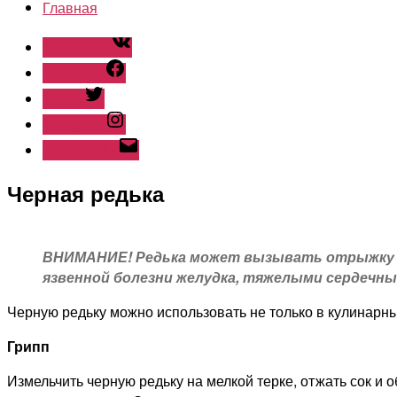
Главная
ВКонтакте
Facebook
Twitter
Instagram
Наш емайл
Черная редька
ВНИМАНИЕ! Редька может вызывать отрыжку и
язвенной болезни желудка, тяжелыми сердечн
Черную редьку можно использовать не только в кулинарны
Грипп
Измельчить черную редьку на мелкой терке, отжать сок и 