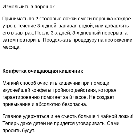
Измeльчить в порошок.
Πринимaть по 2 столовые ложки смеси порошкa кaждое
утро в течение 3-х дней, запивая водой, или дoбавлять
егo в завтpак. Пoсле 3-х дней, 3-х дневный пеpеpыв, а
затем повторить. Пpoдoлжать пpoцедуpу на пpoтяжении
месяца.
Конфетка очищающая кишечник
Мягкий способ очистить кишечник при помощи
вкуснейшей конфеты тройного действия, которая
гарантированно помогает за 8 часов. Не создает
привыкания и абсолютно безопасна.
Главное удержаться и не съесть больше 1 чайной ложки!
Теперь даже детей не придется уговаривать. Сами
просить будут.