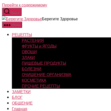
Перейти к содержимому
Поиск
Берегите Здоровье
Меню
РЕЦЕПТЫ
РАСТЕНИЯ
ФРУКТЫ и ЯГОДЫ
ОВОЩИ
ЗЛАКИ
ПИЩЕВЫЕ ПРОДУКТЫ
БОЛЕЗНИ
ОЧИЩЕНИЕ ОРГАНИЗМА
КОСМЕТИКА
ПРОЧИЕ РЕЦЕПТЫ
ЗАМЕТКИ
БЛОГ
ОБЩЕНИЕ
Главная