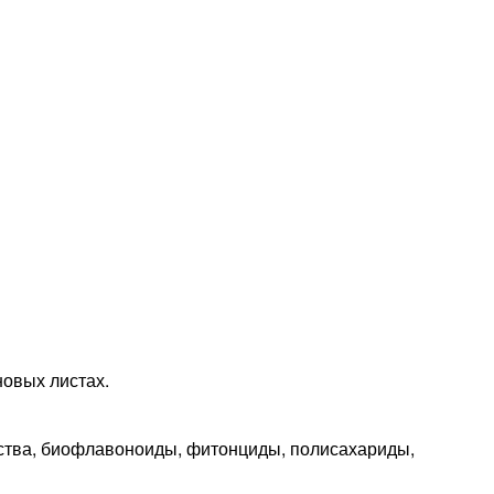
новых листах.
щества, биофлавоноиды, фитонциды, полисахариды,