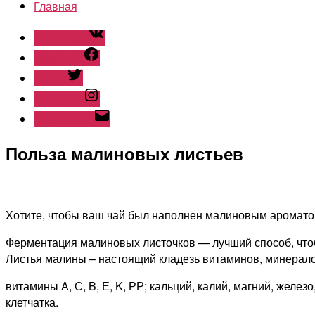
Главная
ВКонтакте
Facebook
Twitter
Instagram
Наш емайл
Польза малиновых листьев
Хотите, чтобы ваш чай был наполнен малиновым аромато
Ферментация малиновых листочков — лучший способ, чтоб
Листья малины – настоящий кладезь витаминов, минерало
витамины A, С, B, Е, K, РР; кальций, калий, магний, жел
клетчатка.